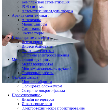
Комплексная автоматизация
POS-системы
Автоматизация отдела продаж
Аренда спецтехники
Автокраны
Манипуляторы
Самосвалы
Экскаваторы
Инженерные системы
Вентиляция
Видеонаблюдение
Охранные системы
Системы электроосвещения
Металлоконструкции
Металлообработка
Монтаж металлоконструкций
Сварочные работы
Отделка фасада
Монтаж сайдинга
Облицовка блок-хаусом
Создание мокрого фасада
Проектирование
Дизайн интерьеров
Инженерные сети
Электротехническое проектирование