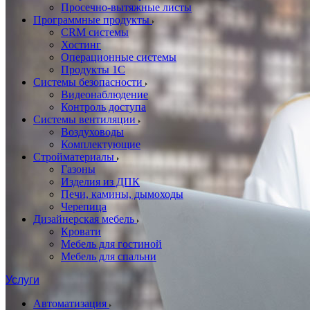
Просечно-вытяжные листы
Программные продукты
CRM системы
Хостинг
Операционные системы
Продукты 1С
Системы безопасности
Видеонаблюдение
Контроль доступа
Системы вентиляции
Воздуховоды
Комплектующие
Стройматериалы
Газоны
Изделия из ДПК
Печи, камины, дымоходы
Черепица
Дизайнерская мебель
Кровати
Мебель для гостиной
Мебель для спальни
Услуги
Автоматизация