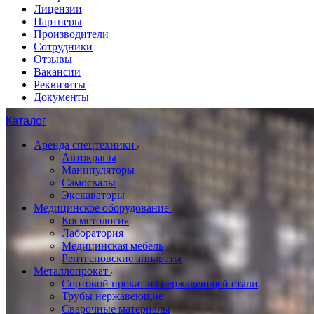
Лицензии
Партнеры
Производители
Сотрудники
Отзывы
Вакансии
Реквизиты
Документы
Каталог
Аренда спецтехники
Автокраны
Манипуляторы
Самосвалы
Экскаваторы
Медицинское оборудование
Косметология
Лаборатория
Медицинская мебель
Рентгеновские аппараты
Металлопрокат
Сортовой прокат из нержавеющей стали
Трубы нержавеющие
Сварочные материалы