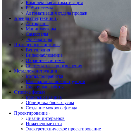
Комплексная автоматизация
POS-системы
Автоматизация отдела продаж
Аренда спецтехники
Автокраны
Манипуляторы
Самосвалы
Экскаваторы
Инженерные системы
Вентиляция
Видеонаблюдение
Охранные системы
Системы электроосвещения
Металлоконструкции
Металлообработка
Монтаж металлоконструкций
Сварочные работы
Отделка фасада
Монтаж сайдинга
Облицовка блок-хаусом
Создание мокрого фасада
Проектирование
Дизайн интерьеров
Инженерные сети
Электротехническое проектирование