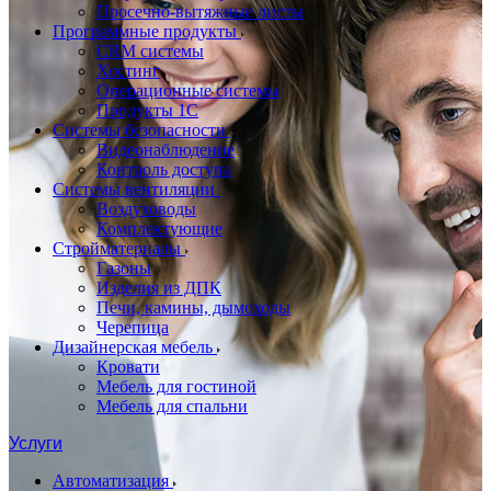
Просечно-вытяжные листы
Программные продукты
CRM системы
Хостинг
Операционные системы
Продукты 1С
Системы безопасности
Видеонаблюдение
Контроль доступа
Системы вентиляции
Воздуховоды
Комплектующие
Стройматериалы
Газоны
Изделия из ДПК
Печи, камины, дымоходы
Черепица
Дизайнерская мебель
Кровати
Мебель для гостиной
Мебель для спальни
Услуги
Автоматизация