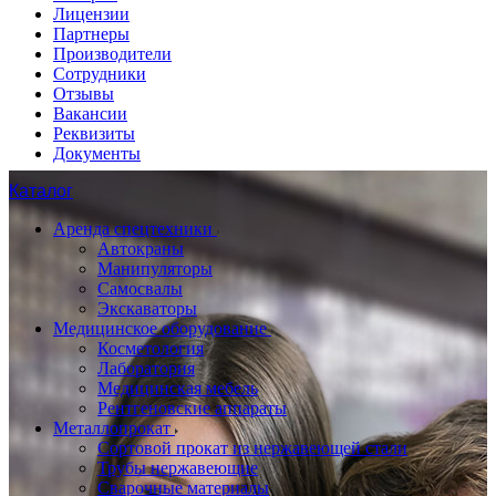
Лицензии
Партнеры
Производители
Сотрудники
Отзывы
Вакансии
Реквизиты
Документы
Каталог
Аренда спецтехники
Автокраны
Манипуляторы
Самосвалы
Экскаваторы
Медицинское оборудование
Косметология
Лаборатория
Медицинская мебель
Рентгеновские аппараты
Металлопрокат
Сортовой прокат из нержавеющей стали
Трубы нержавеющие
Сварочные материалы