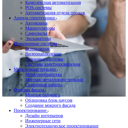
Комплексная автоматизация
POS-системы
Автоматизация отдела продаж
Аренда спецтехники
Автокраны
Манипуляторы
Самосвалы
Экскаваторы
Инженерные системы
Вентиляция
Видеонаблюдение
Охранные системы
Системы электроосвещения
Металлоконструкции
Металлообработка
Монтаж металлоконструкций
Сварочные работы
Отделка фасада
Монтаж сайдинга
Облицовка блок-хаусом
Создание мокрого фасада
Проектирование
Дизайн интерьеров
Инженерные сети
Электротехническое проектирование